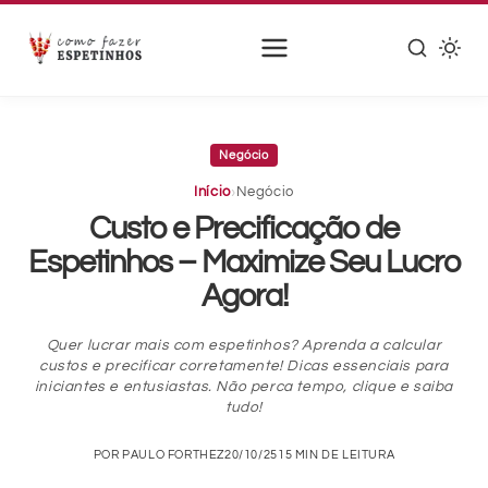
Pular
para
Negócio
o
conteúdo
›
Início
Negócio
principal
Custo e Precificação de
Espetinhos – Maximize Seu Lucro
Agora!
Quer lucrar mais com espetinhos? Aprenda a calcular
custos e precificar corretamente! Dicas essenciais para
iniciantes e entusiastas. Não perca tempo, clique e saiba
tudo!
POR PAULO FORTHEZ
20/10/25
15 MIN DE LEITURA