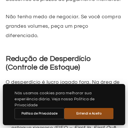
Não tenha medo de negociar. Se você compra
grandes volumes, peça um preço
diferenciado.
Redução de Desperdício
(Controle de Estoque)
O desperdício é lucro jogado fora. Na área de
espetinhos, isso pode acontecer de várias
Nós usamos cookies para melhorar sua
experiência diária. Veja nossa Política de
formas:
Privacidade
Política de Privacidade
Entendi e Aceito
Matéria-prima estragada:
Um controle de
estoque rigoroso (FIFO –
First In, First Out
)