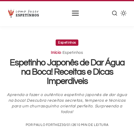
Pular
para
Espetinhos
o
conteúdo
›
Início
Espetinhos
principal
Espetinho Japonês de Dar Água
na Boca! Receitas e Dicas
Imperdíveis
Aprenda a fazer o autêntico espetinho japonês de dar água
na boca! Descubra receitas secretas, temperos e técnicas
para um churrasquinho oriental perfeito. Surpreenda a
todos!
POR PAULO FORTHEZ
30/01/26
10 MIN DE LEITURA