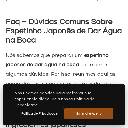
Faq – Dúvidas Comuns Sobre
Espetinho Japonês de Dar Água
na Boca
Nós sabemos que preparar um
espetinho
japonês de dar água na boca
pode gerar
algumas dúvidas. Por isso, reunimos aqui as
perguntas mais comuns para te ajudar a ter
sucesso na sua cozinha!
Nós usamos cookies para melhorar sua
experiência diária. Veja nossa Política de
Privacidade
Política de Privacidade
Entendi e Aceito
1. Onde podemos encontrar os
ingredientes japoneses