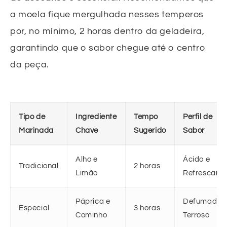
a moela fique mergulhada nesses temperos
por, no mínimo, 2 horas dentro da geladeira,
garantindo que o sabor chegue até o centro
da peça.
Tipo de
Ingrediente
Tempo
Perfil de
Marinada
Chave
Sugerido
Sabor
Alho e
Ácido e
Tradicional
2 horas
Limão
Refrescant
Páprica e
Defumado 
Especial
3 horas
Cominho
Terroso