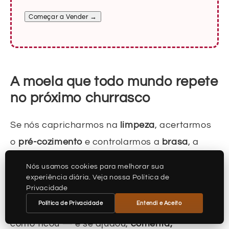
Começar a Vender →
A moela que todo mundo repete
no próximo churrasco
Se nós capricharmos na
limpeza
, acertarmos
o
pré-cozimento
e controlarmos a
brasa
, a
moela sai macia, dourada e com sabor de
Nós usamos cookies para melhorar sua
espetinho de rua.
experiência diária. Veja nossa Política de
Privacidade
Política de Privacidade
Entendi e Aceito
Testa hoje e depois volta aqui para contar
como ficou — e se ajudou,
comenta,