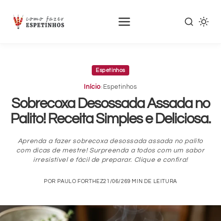
Pular
para
Espetinhos
o
conteúdo
›
Início
Espetinhos
principal
Sobrecoxa Desossada Assada no
Palito! Receita Simples e Deliciosa.
Aprenda a fazer sobrecoxa desossada assada no palito
com dicas de mestre! Surpreenda a todos com um sabor
irresistível e fácil de preparar. Clique e confira!
POR PAULO FORTHEZ
21/06/26
9 MIN DE LEITURA