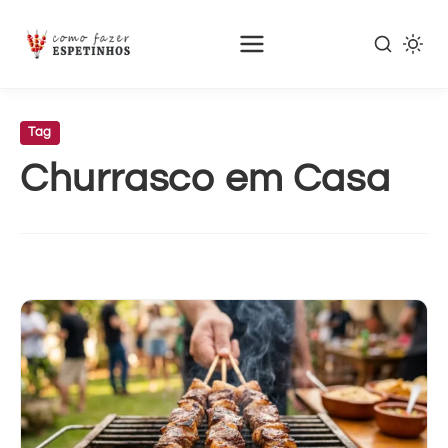
Pular
para
Tag
o
Churrasco em Casa
conteúdo
principal