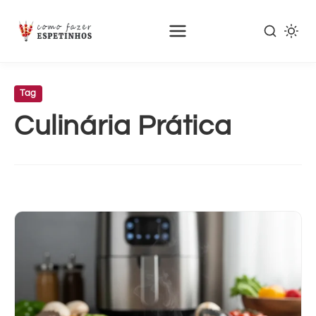
Pular
para
Tag
o
Culinária Prática
conteúdo
principal