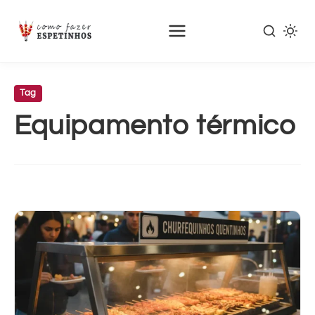
Pular
para
Tag
o
Equipamento térmico
conteúdo
principal