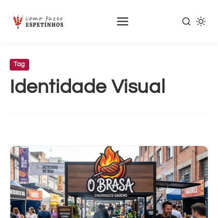
Pular
para
Tag
o
Identidade Visual
conteúdo
principal