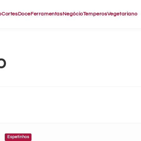
o
Cortes
Doce
Ferramentas
Negócio
Temperos
Vegetariano
o
Espetinhos