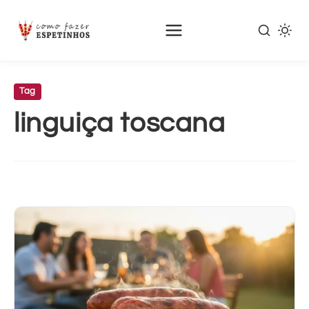
Pular
para
Tag
o
linguiça toscana
conteúdo
principal