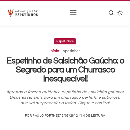
Pular
para
Espetinhos
o
conteúdo
›
Início
Espetinhos
principal
Espetinho de Salsichão Gaúcho: o
Segredo para um Churrasco
Inesquecível!
Aprenda a fazer o autêntico espetinho de salsichão gaúcho!
Dicas essenciais para um churrasco perfeito e saboroso
que vai surpreender a todos. Clique e confira!
POR PAULO FORTHEZ
13/05/26
12 MIN DE LEITURA