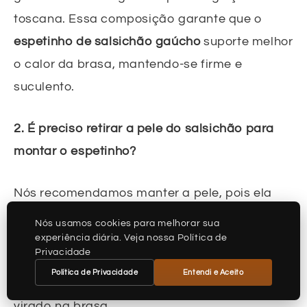
toscana. Essa composição garante que o
espetinho de salsichão gaúcho
suporte melhor
o calor da brasa, mantendo-se firme e
suculento.
2. É preciso retirar a pele do salsichão para
montar o espetinho?
Nós recomendamos manter a pele, pois ela
ajuda a segurar os sucos da carne e mantém
Nós usamos cookies para melhorar sua
o formato durante o preparo. Se você retirar a
experiência diária. Veja nossa Política de
Privacidade
pele, o
espetinho de salsichão gaúcho
pode
Política de Privacidade
Entendi e Aceito
ressecar mais rápido ou se despedaçar ao ser
virado na brasa.