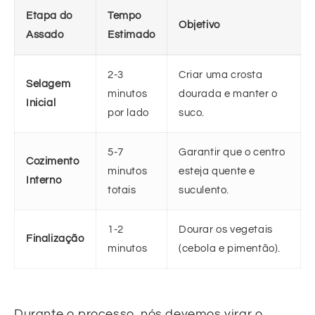
Etapa do
Tempo
Objetivo
Assado
Estimado
2-3
Criar uma crosta
Selagem
minutos
dourada e manter o
Inicial
por lado
suco.
5-7
Garantir que o centro
Cozimento
minutos
esteja quente e
Interno
totais
suculento.
1-2
Dourar os vegetais
Finalização
minutos
(cebola e pimentão).
Durante o processo, nós devemos virar o