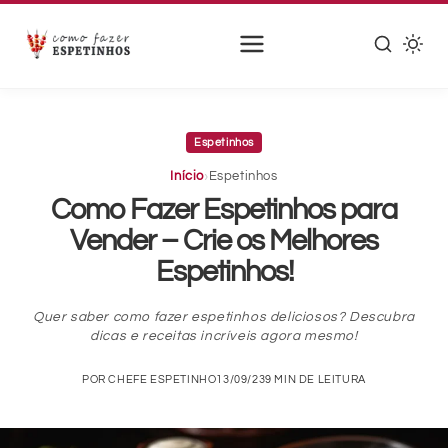
Pular
para
Espetinhos
o
conteúdo
›
Início
Espetinhos
principal
Como Fazer Espetinhos para
Vender – Crie os Melhores
Espetinhos!
Quer saber como fazer espetinhos deliciosos? Descubra
dicas e receitas incríveis agora mesmo!
POR CHEFE ESPETINHO
13/09/23
9 MIN DE LEITURA