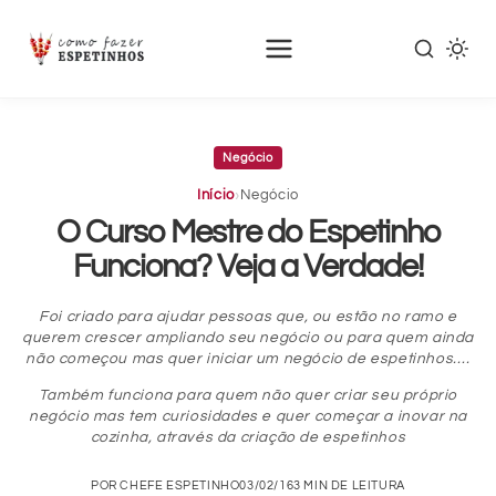
Pular
para
Negócio
o
conteúdo
›
Início
Negócio
principal
O Curso Mestre do Espetinho
Funciona? Veja a Verdade!
Foi criado para ajudar pessoas que, ou estão no ramo e
querem crescer ampliando seu negócio ou para quem ainda
não começou mas quer iniciar um negócio de espetinhos….
Também funciona para quem não quer criar seu próprio
negócio mas tem curiosidades e quer começar a inovar na
cozinha, através da criação de espetinhos
POR CHEFE ESPETINHO
03/02/16
3 MIN DE LEITURA