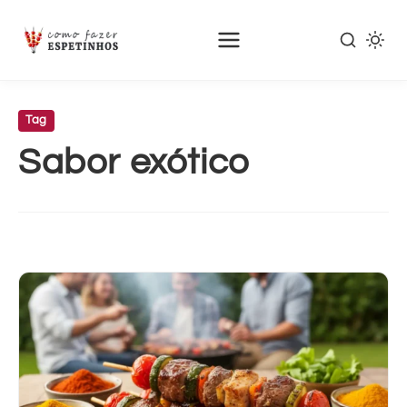
Pular
para
Tag
o
Sabor exótico
conteúdo
principal